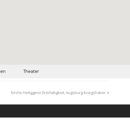
len
Theater
Kirche Heiliggeist Dreifaltigkeit, Augsburg-Kriegshaber