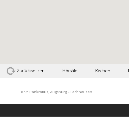
Zurücksetzen
Hörsäle
Kirchen
St. Pankratius, Augsburg – Lechhausen