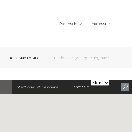
Datenschutz
Impressum
Map Locations
St. Thaddäus Augsburg – Kriegshaber
Innerhalb |