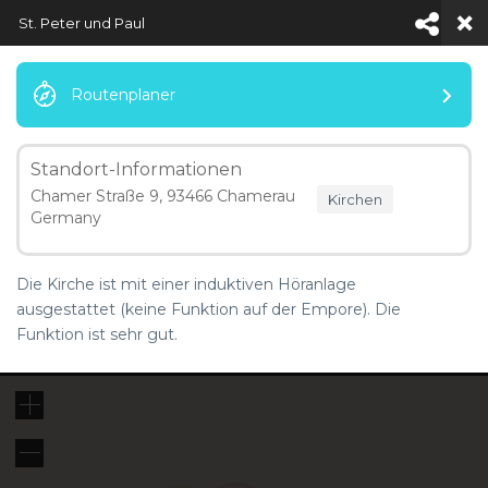
St. Peter und Paul
Routenplaner
Standort-Informationen
Menü
Chamer Straße 9, 93466 Chamerau
Kirchen
Germany
Map Locations
Die Kirche ist mit einer induktiven Höranlage
ausgestattet (keine Funktion auf der Empore). Die
Funktion ist sehr gut.
5 km