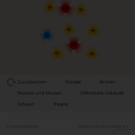
33
206
22
81
64
2
301
57
18
Zurücksetzen
Hörsäle
Kirchen
Museen und Messen
Öffentliche Gebäude
Schulen
Theater
Johanneskirche
Stephanskirche Bamberg