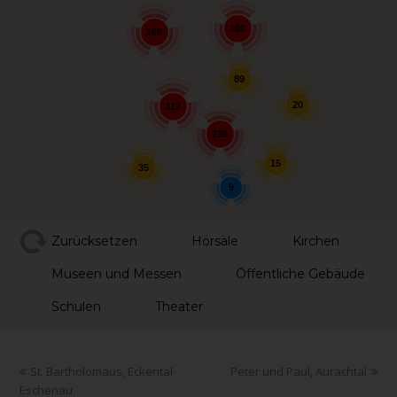
100
168
89
20
112
236
15
35
9
Zurücksetzen
Hörsäle
Kirchen
Museen und Messen
Öffentliche Gebäude
Schulen
Theater
St. Bartholomäus, Eckental-
Peter und Paul, Aurachtal
Eschenau