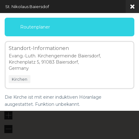
St. Nikolaus Baiersdof
Routenplaner
Standort-Informationen
Menü
Evang.-Luth. Kirchengemeinde Baiersdorf,
Kirchenplatz 5, 91083 Baiersdorf,
Map Locations
Germany
Kirchen
Die Kirche ist mit einer induktiven Höranlage
5 km
ausgestattet. Funktion unbekannt.