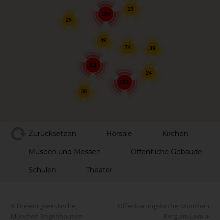
23
185
25
49
74
39
111
24
224
30
Zurücksetzen
Hörsäle
Kirchen
Museen und Messen
Öffentliche Gebäude
Schulen
Theater
Dreieinigkeitskirche,
Offenbarungskirche, München
München Bogenhausen
Berg am Laim