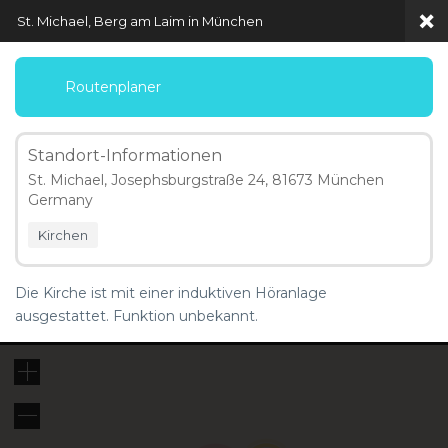
St. Michael, Berg am Laim in München
Routenplaner
Standort-Informationen
Menü
St. Michael, Josephsburgstraße 24, 81673 München
Germany
Map Locations
Kirchen
Die Kirche ist mit einer induktiven Höranlage
ausgestattet. Funktion unbekannt.
5 km