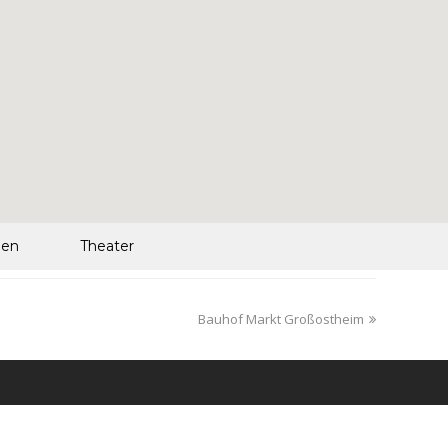
len
Theater
Bauhof Markt Großostheim