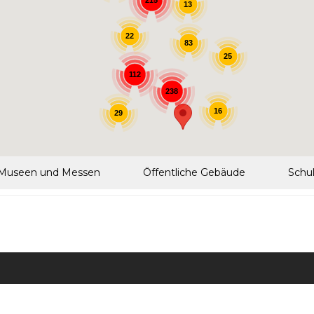
215
13
22
83
25
112
238
16
29
Museen und Messen
Öffentliche Gebäude
Schu