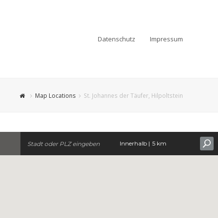
Datenschutz
Impressum
Map Locations
St. Johannes der Täufer, Hilpoltstein
Innerhalb |
5 km