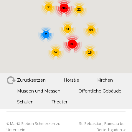
33
206
22
81
64
2
301
57
18
Zurücksetzen
Hörsäle
Kirchen
Museen und Messen
Öffentliche Gebäude
Schulen
Theater
Mariä Sieben Schmerzen zu
St. Sebastian, Ramsau bei
Unterstein
Bertechgaden