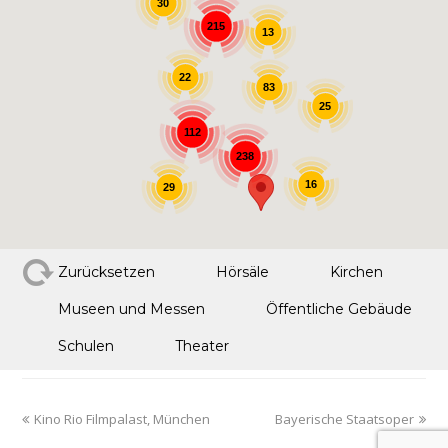
30
215
13
22
83
25
112
238
16
29
Zurücksetzen
Hörsäle
Kirchen
Museen und Messen
Öffentliche Gebäude
Schulen
Theater
Kino Rio Filmpalast, München
Bayerische Staatsoper