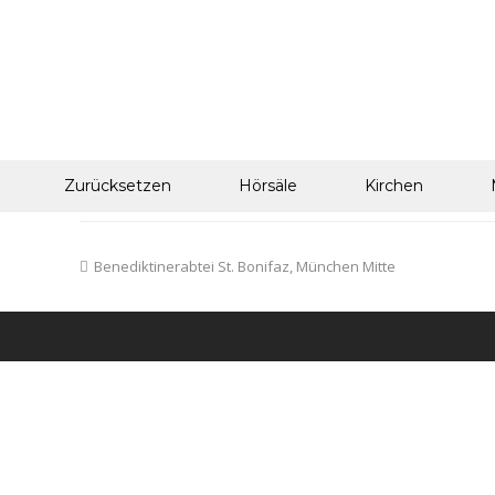
Zurücksetzen
Hörsäle
Kirchen
Benediktinerabtei St. Bonifaz, München Mitte