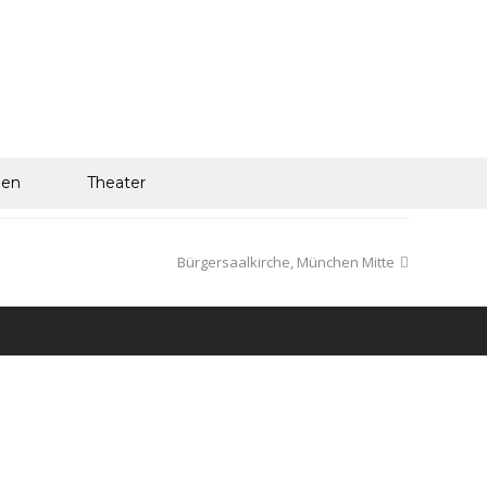
len
Theater
Bürgersaalkirche, München Mitte