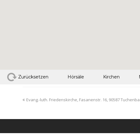
Zurücksetzen
Hörsäle
Kirchen
Evang.-luth. Friedenskirche, Fasanenstr. 16, 90587 Tuchenb