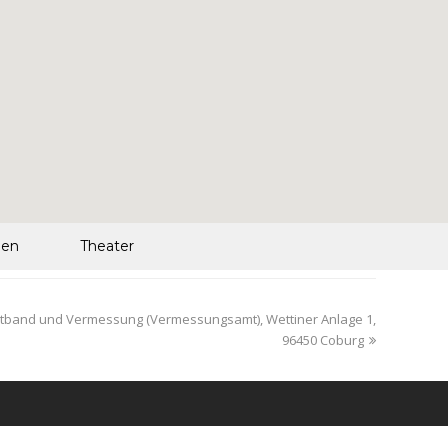
len
Theater
reitband und Vermessung (Vermessungsamt), Wettiner Anlage 1,
96450 Coburg