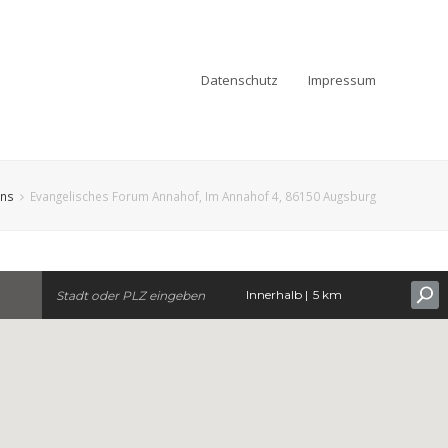
Datenschutz
Impressum
ons
Evangelisches Forum Annahof, Im Annahof 4, 86150 Augsburg
Innerhalb |
5 km