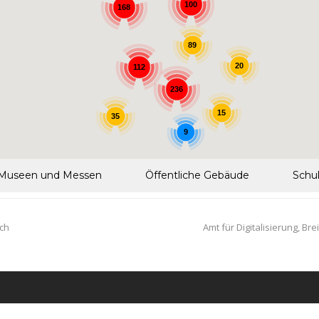
100
168
89
20
112
236
15
35
9
Museen und Messen
Öffentliche Gebäude
Schu
ach
Amt für Digitalisierung, B