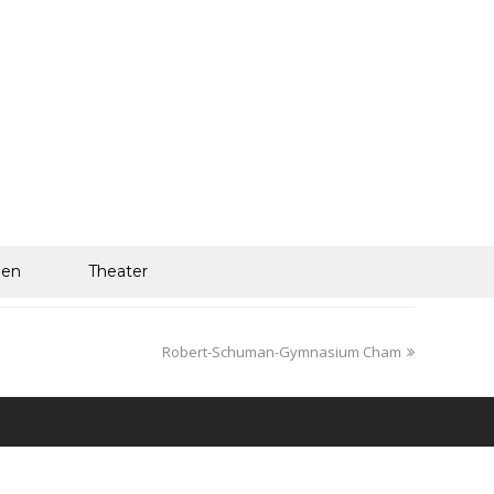
len
Theater
Robert-Schuman-Gymnasium Cham