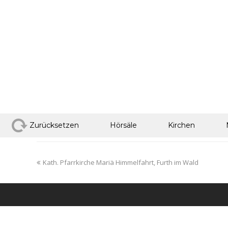
Zurücksetzen
Hörsäle
Kirchen
Kath. Pfarrkirche Mariä Himmelfahrt, Furth im Wald