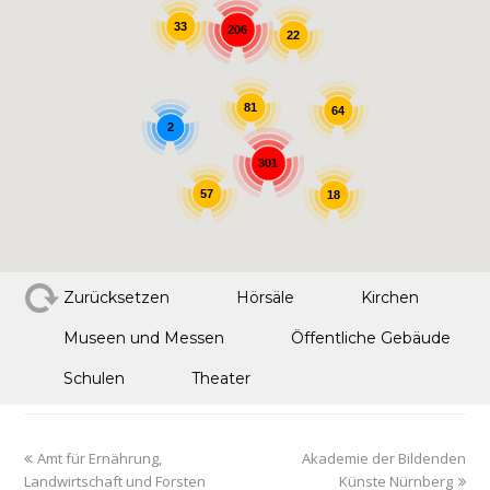
33
206
22
81
64
2
301
57
18
Zurücksetzen
Hörsäle
Kirchen
Museen und Messen
Öffentliche Gebäude
Schulen
Theater
Amt für Ernährung,
Akademie der Bildenden
Landwirtschaft und Forsten
Künste Nürnberg