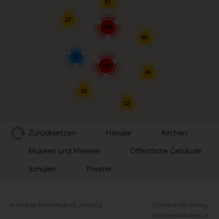
87
27
164
66
2
328
55
33
22
Zurücksetzen
Hörsäle
Kirchen
Museen und Messen
Öffentliche Gebäude
Schulen
Theater
Heilige Dreifaltigkeit, Amberg
Christus der König,
Unterneukirchen