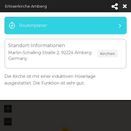
Erlöserkirche Amberg
Routenplaner
Standort-Informationen
Menü
Martin-Schalling-Straße 2, 92224 Amberg
Kirchen
Germany
Map Locations
Die Kirche ist mit einer induktiven Höranlage
ausgestattet. Die Funktion ist sehr gut.
5 km