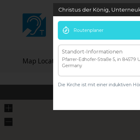
Christus der König, Unterneu
Routenplaner
Standort-Informationen
Map Locations
Pfarrer-Edhofer-Straße 5, in 84579
Germany
Die Kirche ist mit einer induktiven H