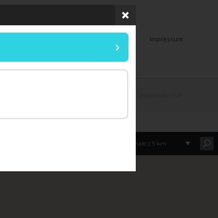
Datenschutz
Impressum
Map Locations
Christus der König, Unterneukirchen
Innerhalb |
5 km