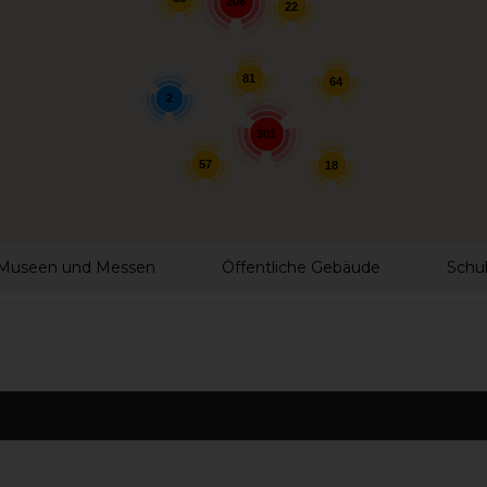
206
22
81
64
2
301
57
18
Museen und Messen
Öffentliche Gebäude
Schu