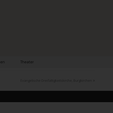
len
Theater
Evangelische Dreifaltigkeitskirche, Burgkirchen