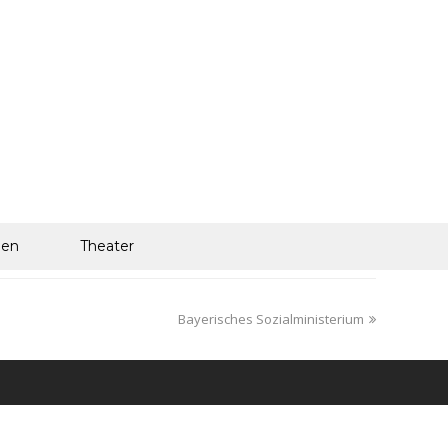
len
Theater
Bayerisches Sozialministerium