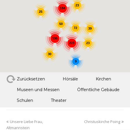
23
184
25
50
72
39
106
223
23
30
9
Zurücksetzen
Hörsäle
Kirchen
Museen und Messen
Öffentliche Gebäude
Schulen
Theater
Unsere Liebe Frau,
Christuskirche Poing
Altmannstein