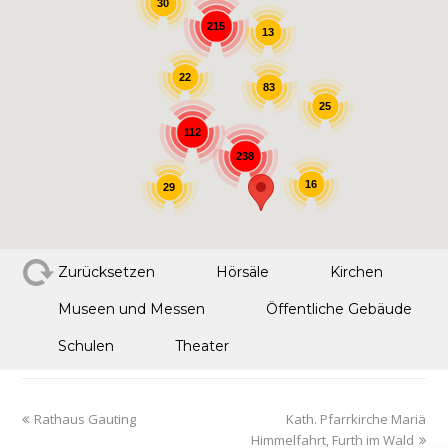
30
215
13
22
83
25
112
238
16
29
Zurücksetzen
Hörsäle
Kirchen
Museen und Messen
Öffentliche Gebäude
Schulen
Theater
Rathaus Gauting
Kath. Pfarrkirche Mariä
Himmelfahrt, Furth im Wald