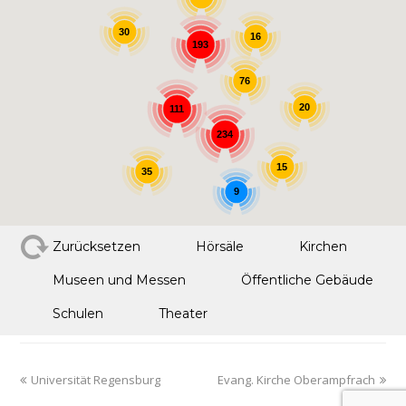
30
16
193
76
20
111
234
15
35
9
Zurücksetzen
Hörsäle
Kirchen
Museen und Messen
Öffentliche Gebäude
Schulen
Theater
Universität Regensburg
Evang. Kirche Oberampfrach