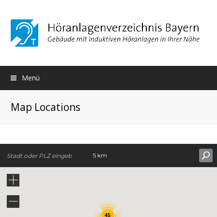
Menü
Map Locations
5 km
45